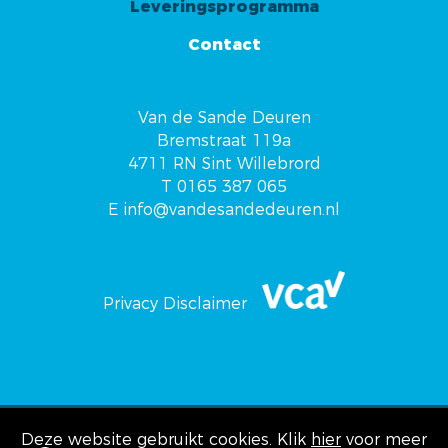
Leveringsprogramma
Contact
Van de Sande Deuren
Bremstraat 119a
4711 RN Sint Willebrord
T 0165 387 065
E
info@vandesandedeuren.nl
Privacy
Disclaimer
Deze website gebruikt cookies.
© Copyright 2019 - Van de Sande
Klik
hier
voor meer